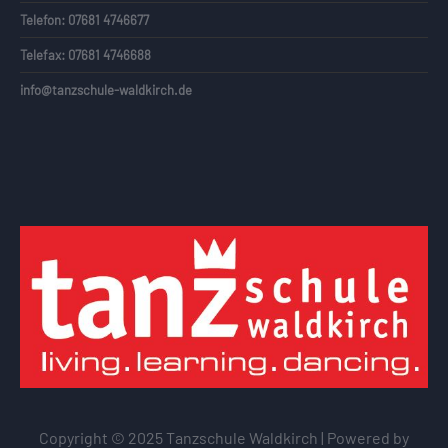
Telefon: 07681 4746677
Telefax: 07681 4746688
info@tanzschule-waldkirch.de
Copyright © 2025 Tanzschule Waldkirch | Powered by