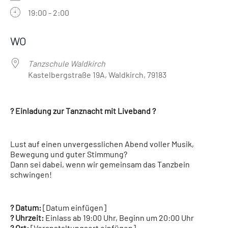
19:00 - 2:00
ICS herunterladen
Google Kalender
iCalendar
Office 365
Outlook Live
WO
Tanzschule Waldkirch
Kastelbergstraße 19A, Waldkirch, 79183
? Einladung zur Tanznacht mit Liveband ?
Lust auf einen unvergesslichen Abend voller Musik,
Bewegung und guter Stimmung?
Dann sei dabei, wenn wir gemeinsam das Tanzbein
schwingen!
? Datum:
[Datum einfügen]
? Uhrzeit:
Einlass ab 19:00 Uhr, Beginn um 20:00 Uhr
? Ort:
[Veranstaltungsort einfügen]