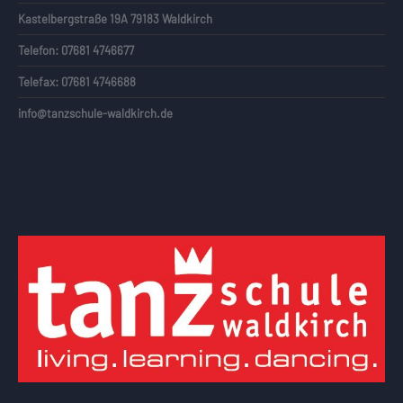
Kastelbergstraße 19A 79183 Waldkirch
Telefon: 07681 4746677
Telefax: 07681 4746688
info@tanzschule-waldkirch.de