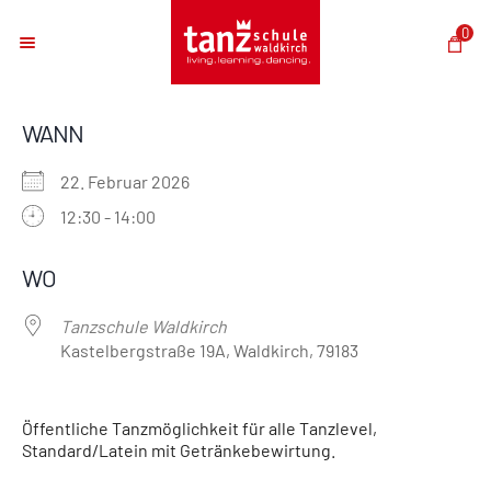
0
WANN
22. Februar 2026
12:30 - 14:00
ICS herunterladen
Google Kalender
iCalendar
Office 365
Outlook Live
WO
Tanzschule Waldkirch
Kastelbergstraße 19A, Waldkirch, 79183
Öffentliche Tanzmöglichkeit für alle Tanzlevel,
Standard/Latein mit Getränkebewirtung.