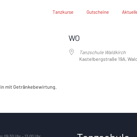
Tanzkurse
Gutscheine
Aktuell
WO
Tanzschule Waldkirch
Kastelbergstraße 19A, Wald
ein mit Getränkebewirtung.
g: 09:30 Uhr – 13:00 Uhr