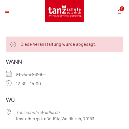
0
Diese Veranstaltung wurde abgesagt.
WANN
21. Juni 2026
12:30 - 14:00
ICS herunterladen
Google Kalender
iCalendar
Office 365
Outlook Live
WO
Tanzschule Waldkirch
Kastelbergstraße 19A, Waldkirch, 79183