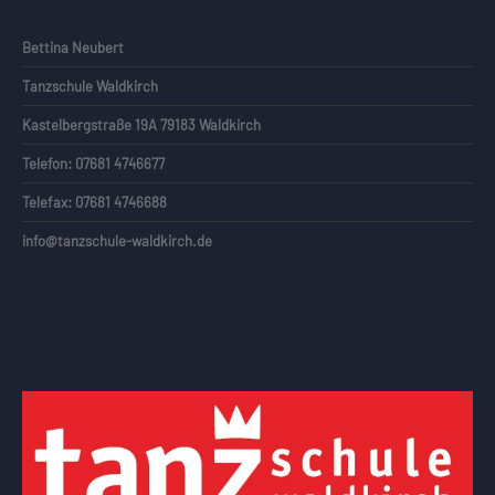
Bettina Neubert
Tanzschule Waldkirch
Kastelbergstraße 19A 79183 Waldkirch
Telefon: 07681 4746677
Telefax: 07681 4746688
info@tanzschule-waldkirch.de