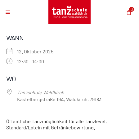
0
WANN
12. Oktober 2025
12:30 - 14:00
ICS herunterladen
Google Kalender
iCalendar
Office 365
Outlook Live
WO
Tanzschule Waldkirch
Kastelbergstraße 19A, Waldkirch, 79183
Öffentliche Tanzmöglichkeit für alle Tanzlevel,
Standard/Latein mit Getränkebewirtung.