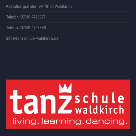
Kastelbergstraße 19A 79183 Waldkirch
Telefon: 07681 4746677
Telefax: 07681 4746688
info@tanzschule-waldkirch.de