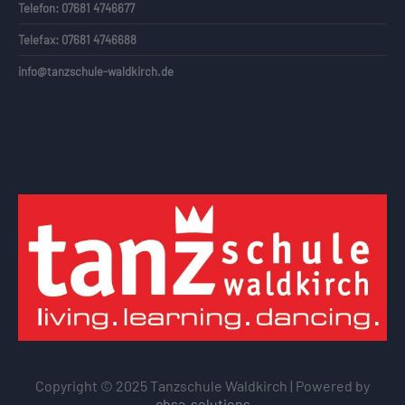
Telefon: 07681 4746677
Telefax: 07681 4746688
info@tanzschule-waldkirch.de
Copyright © 2025 Tanzschule Waldkirch | Powered by
chsa-solutions