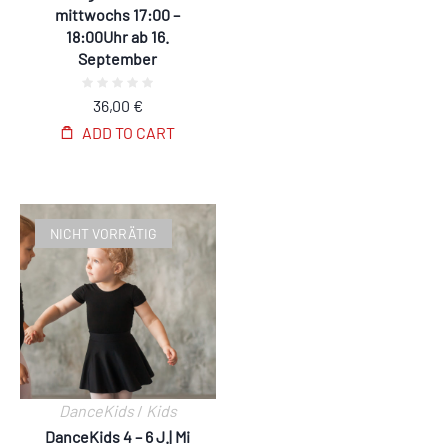
mittwochs 17:00 –
18:00Uhr ab 16.
September
36,00
€
ADD TO CART
NICHT VORRÄTIG
DanceKids
/
Kids
DanceKids 4 – 6 J.| Mi