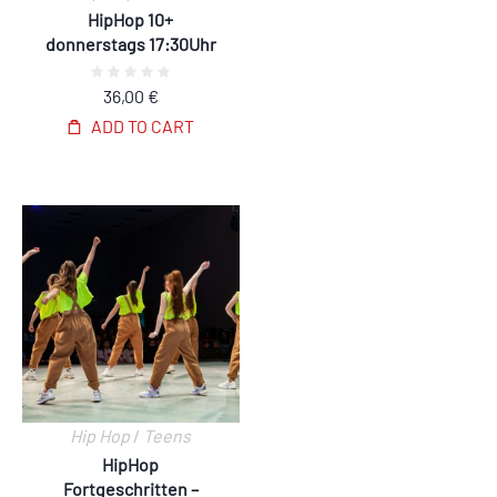
HipHop 10+
donnerstags 17:30Uhr
36,00
€
ADD TO CART
Hip Hop
/
Teens
HipHop
Fortgeschritten –