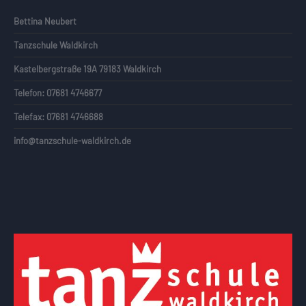
Bettina Neubert
Tanzschule Waldkirch
Kastelbergstraße 19A 79183 Waldkirch
Telefon: 07681 4746677
Telefax: 07681 4746688
info@tanzschule-waldkirch.de