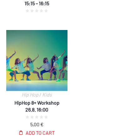
15:15 – 16:15
Hip Hop
/
Kids
HipHop 8+ Workshop
26.8. 16:00
5,00
€
ADD TO CART