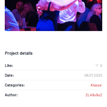
Project details
Like:
0
Date:
06.07.2025
Categories:
Klasse
Author:
2L49u9u2